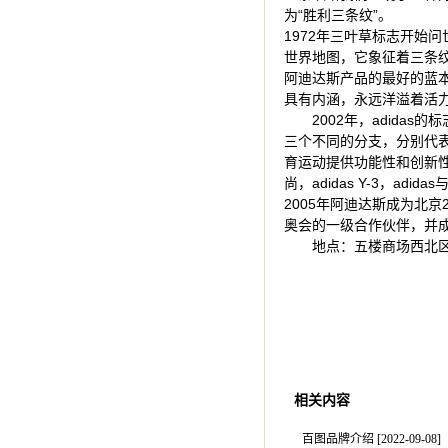
为“胜利三条纹”。
1972年三叶草标志开始
世界地图，它象征着三条纹
阿迪达斯产品的最好的蓝
具有内涵，永远洋溢着活
2002年，adid
三个不同的分支，分别代表运
育运动提供功能性和创新性的
尚，adidas Y-3，a
2005年阿迪达斯成为北京
奥会的一级合作伙伴，并
地点：五楼商场西北
相关内容
百图品牌介绍 [2022-09-08
]